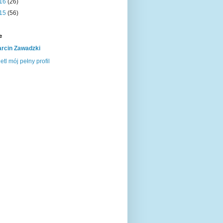
16
(26)
15
(56)
e
rcin Zawadzki
tl mój pełny profil