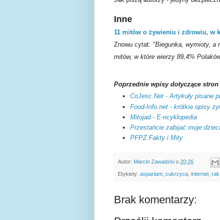
Inne
11 mitów o żywieniu i zdrowiu, w k
Znowu cytat:
"Biegunka, wymioty, a 
mitów, w które wierzy 89,4% Polaków
Poprzednie wpisy dotyczące stron
CoJesc.Net - Artykuły pisane pr
Food-Info.net - krótkie opisy ż
Mitojad - E-ncyklopedia
Przestańcie zabijać moje dzieci
PFPZ Fakty i Mity
Autor:
Marcin Zawadzki
o
20:26
Etykiety:
aspartam
,
cukrzyca
,
internet
,
rak
Brak komentarzy: