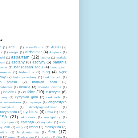
ty
ADHD
(2)
D
(1)
ACE II
(1)
acesulfam K
(1)
alzheimer
(4)
na
(1)
alergia
(1)
Amylaza
(1)
aspartam
(12)
tyki
(1)
astma
(1)
ataksia
azotany
(6)
azotyny
(6)
badania
yzm
(1)
benzoesan sodu
(4)
kterie
(1)
benzopiren
blog
(4)
błękit
osensory
(1)
bisfenol a
(1)
towy
(2)
błękit patentowy
(1)
brak danych
(1)
an potasu
(2)
bromian sodu
(2)
celiakia
(3)
lobacter
(1)
choroba crohna
(1)
cukier
(10)
cukrzyca
(6)
1)
COVID19
(1)
cytrynian glinu
(2)
niany
(1)
czekolada
(1)
diagnostyka
eń koszenilowa
(1)
depresja
(1)
dimetykon
(1)
dimetylopolisiloksan
(1)
dysbioza
(4)
rczyn sodu
(2)
E554
(1)
E555
FSA
(21)
ekonomia
(1)
emulgatory
(1)
epilepsja
(2)
orohydryna
(1)
erytrytol
(1)
ester
etanol
(2)
etoksykina
(3)
wy PHB
(1)
estry
(1)
film
(17)
nilina
(1)
fenyloketonuria
(1)
za
(2)
geny
(1)
gliceryna
(1)
glicydol
(1)
Glin
(1)