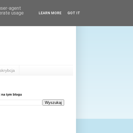
 user-agent
nerate usage
LEARN MORE
GOT IT
skrybcja
j na tym blogu