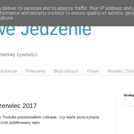
deliver its services and to analyze traffic. Your IP address and
formance and security metrics to ensure quality of service, ge
 abuse.
we Jedzenie
ziennej żywności
ubstancje
Polecamy
Bazy danych
Prawo
Kontakt / Sub
Szuka
Czerwiec 2017
u Youtube postanowiłem ciekawe, czy warte przeczytania
icznie publikowany wpis.