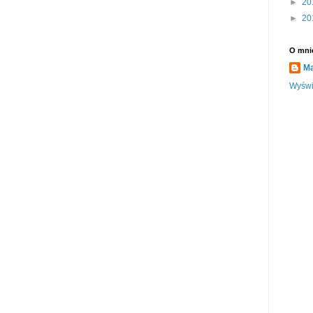
►
20
►
20
O mni
Ma
Wyświe