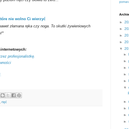
pomar
Archi
tóre nie wolno Ci wierzyć
►
20
nawet złamana ręka czy noga. To skutki żywieniowych
►
20
!
"
►
20
►
20
▼
20
 internetowych:
►
zez profesjonalistkę.
►
ywności
►
►
.
►
▼
►
,
rtęć
►
►
►