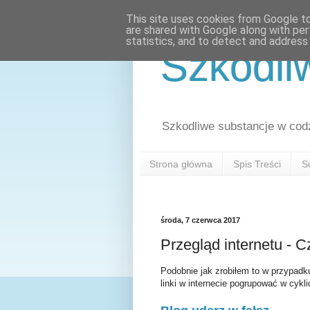
This site uses cookies from Google to 
are shared with Google along with per
statistics, and to detect and address
Szkodli
Szkodliwe substancje w cod
Strona główna
Spis Treści
S
środa, 7 czerwca 2017
Przegląd internetu - 
Podobnie jak zrobiłem to w przypadk
linki w internecie pogrupować w cykl