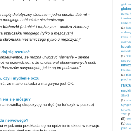
gluko
gluten
guma k
n napój dietetyczny dziennie – jedna puszka 355 ml –
interle
a mnogiego i chłoniaka nieziarniczego
karbom
ka
białaczki
(u kobiet i mężczyzn – analiza zbiorcza)
(1)
krz
sodow
ka
szpiczaka
mnogiego (tylko u mężczyzn)
kwas 
a
chłoniaka
nieziarniczego (tylko u mężczyzn)"
maltod
hypot
metodo
 daj się oszukać
na
(1)
konsekwentne, że można utworzyć równanie – słynne
Neu5G
ożna przewidzieć, o ile cholesterol obserwowanych osób
nitro
ści tłuszczów nasyconych, jakie są im podawane
"
Olestra
pla
(1)
 czyli mydlenie oczu
próchn
nić, że masło szkodzi a margaryna jest OK.
rec
recykl
SNAS
eniem się mózgu?
(1)
str
na niewielką ekspozycję na rtęć (np tuńczyk w puszce)
Syngen
tarczyc
TNF
(1
(5)
wą
ładu nerwowego?
(5)
zap
ci w jedzeniu przekłada się na opóźnienie dzieci w rozwoju.
jelita
 poziom rtęci czy ołowiu to zero...