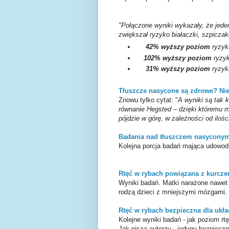
"Połączone wyniki wykazały, że jede
zwiększał ryzyko białaczki, szpiczak
42% wyższy poziom
ryzy
102% wyższy poziom
ryzy
31% wyższy poziom
ryzyk
Tłuszcze nasycone są zdrowe? Nie
Znowu tylko cytat: "
A wyniki są tak 
równanie Hegsted – dzięki któremu m
pójdzie w górę, w zależności od ilo
Badania nad tłuszczem nasyconym,
Kolejna porcja badań mająca udowod
Rtęć w rybach powiązana z kurcz
Wyniki badań. Matki narażone nawet 
rodzą dzieci z mniejszymi mózgami.
Rtęć w rybach bezpieczna dla uk
Kolejne wyniki badań - jak poziom rtę
Jak piszą autorzy - jedyny bezpieczny