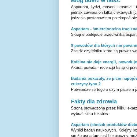
Blog uderz w fałsz.
Aspartam, żydzi, masoni i kosmici - 
jednak zawiera on kilka ciekawych (
jedzenia postanowiłem przekopać się 
Aspartam - śmiercionośna trucizn
Skrajne podejście przeciwnika aspar
9 powodów dla których nie powinn
Znajdź czytelniku które są prawdziwe
Kofeina nie daje energii, powoduje 
Akurat prawda - recenzja książki prz
Badania pokazały, że picie napojó
cukrzycy typu 2
Potwierdzenie tego o czym pisałem j
Fakty dla zdrowia
Strona prowadzona przez kilku lekarz
wybrać kilka tekstów:
Aspartam (słodzik produktów diete
Wyniki badań naukowych. Kolejny pr
się że aspartam jest bezpieczny moż