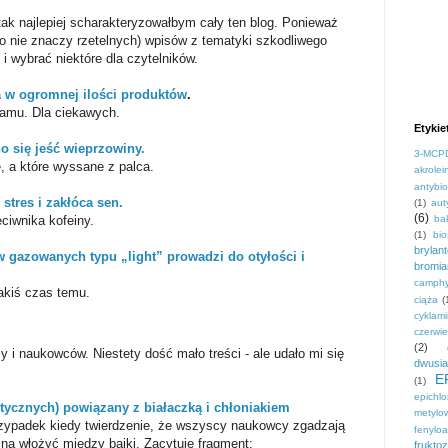
tak najlepiej scharakteryzowałbym cały ten blog. Ponieważ
co nie znaczy rzetelnych) wpisów z tematyki szkodliwego
i wybrać niektóre dla czytelników.
a w ogromnej ilości produktów
.
tamu. Dla ciekawych.
Etykie
o się jeść wieprzowiny.
3-MCP
, a które wyssane z palca.
akrolei
antybio
stres i zakłóca sen.
(1)
aut
(6)
eciwnika kofeiny.
ba
(1)
bi
brylan
w gazowanych typu „light” prowadzi do otyłości i
bromi
camphy
akiś czas temu.
ciąża
(
cyklami
czerwi
(2)
y i naukowców. Niestety dość mało treści - ale udało mi się
dwusia
E
(1)
epichl
tycznych) powiązany z białaczką i chłoniakiem
metylo
zypadek kiedy twierdzenie, że wszyscy naukowcy zgadzają
fenyloa
na włożyć między bajki. Zacytuję fragment:
frukto