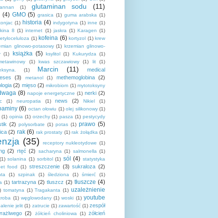
glutaminan sodu
(11)
mannan
(1)
(4)
GMO
(5)
grasica
(1)
guma arabska
(1)
historia
(4)
onjac
(1)
indygotyna
(1)
inne
(1)
ukina 8
(1)
internet
(1)
jaskra
(1)
Karagen
(1)
kofeina
(6)
etyloceluloza
(1)
kortyzol
(1)
krew
emian glinowo-potasowy
(1)
krzemian glinowo-
książka
(5)
y
(1)
ksylitol
(1)
Kukurydza
(1)
metawinowy
(1)
kwas szczawiowy
(1)
lit
(1)
Marcin
(11)
medical
eksyna.
(1)
heses
(3)
methemoglobina
(2)
metanol
(1)
logia
(2)
mięso
(2)
mikrobiom
(1)
mytotoksyny
dwaga
(8)
nerki
(2)
napoje energetyczne
(1)
news
(2)
c
(1)
neuropatia
(1)
Nikiel
(1)
zoaminy
(6)
octan ołowiu
(1)
olej silikonowy
(1)
(1)
opinia
(1)
orzechy
(1)
pasza
(1)
pestycydy
prawo
(5)
stik
(2)
polysorbate
(1)
potas
(1)
rak
(6)
ica
(2)
rak prostaty
(1)
rak żołądka
(1)
enzja
(35)
receptory nukleotydowe
(1)
ing
(2)
rtęć
(2)
sacharyna
(1)
salmonella
(1)
sól
(4)
(1)
solanina
(1)
sorbitol
(1)
statystyka
streszczenie
(3)
sukraloza
(2)
eet food
(1)
ta
(1)
szpinak
(1)
śledziona
(1)
śmierć
(1)
tłuszcze
(4)
tartrazyna
(2)
tluszcz
(2)
a
(1)
uzależnienie
)
tomatyna
(1)
Tragakanta
(1)
youtube
troba
(1)
węglowodany
(1)
woski
(1)
zespół
alenie jelit
(1)
zatrucie
(1)
zawartość
(1)
 wrażlwego
(2)
żółcień
żółcień choliniowa
(1)