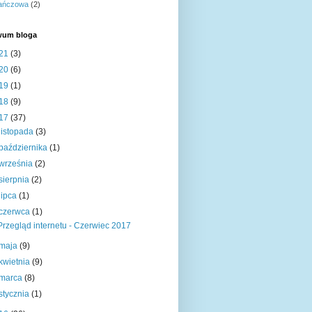
ańczowa
(2)
wum bloga
21
(3)
20
(6)
19
(1)
18
(9)
17
(37)
listopada
(3)
października
(1)
września
(2)
sierpnia
(2)
lipca
(1)
czerwca
(1)
Przegląd internetu - Czerwiec 2017
maja
(9)
kwietnia
(9)
marca
(8)
stycznia
(1)