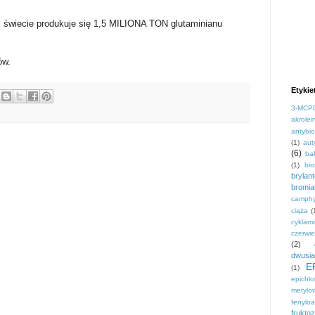
m świecie produkuje się 1,5 MILIONA TON glutaminianu
ów.
Etykie
3-MCP
akrolei
antybio
(1)
aut
(6)
ba
(1)
bi
brylan
bromi
camphy
ciąża
(
cyklami
czerwi
(2)
dwusia
E
(1)
epichl
metylo
fenyloa
frukto