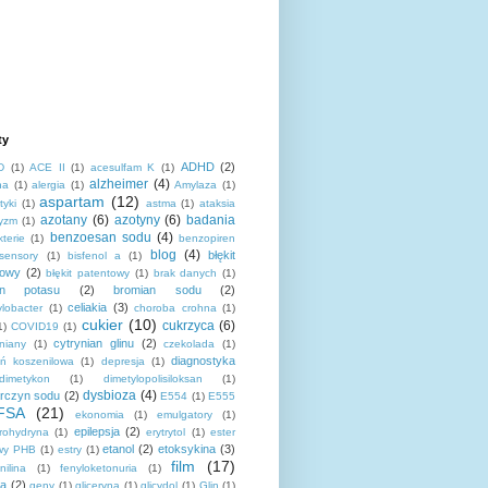
ty
ADHD
(2)
D
(1)
ACE II
(1)
acesulfam K
(1)
alzheimer
(4)
na
(1)
alergia
(1)
Amylaza
(1)
aspartam
(12)
tyki
(1)
astma
(1)
ataksia
azotany
(6)
azotyny
(6)
badania
yzm
(1)
benzoesan sodu
(4)
kterie
(1)
benzopiren
blog
(4)
błękit
osensory
(1)
bisfenol a
(1)
towy
(2)
błękit patentowy
(1)
brak danych
(1)
an potasu
(2)
bromian sodu
(2)
celiakia
(3)
lobacter
(1)
choroba crohna
(1)
cukier
(10)
cukrzyca
(6)
1)
COVID19
(1)
cytrynian glinu
(2)
niany
(1)
czekolada
(1)
diagnostyka
eń koszenilowa
(1)
depresja
(1)
dimetykon
(1)
dimetylopolisiloksan
(1)
dysbioza
(4)
rczyn sodu
(2)
E554
(1)
E555
FSA
(21)
ekonomia
(1)
emulgatory
(1)
epilepsja
(2)
orohydryna
(1)
erytrytol
(1)
ester
etanol
(2)
etoksykina
(3)
wy PHB
(1)
estry
(1)
film
(17)
nilina
(1)
fenyloketonuria
(1)
za
(2)
geny
(1)
gliceryna
(1)
glicydol
(1)
Glin
(1)