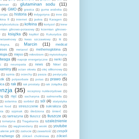
glutaminan sodu
(11)
mannan
(1)
(4)
GMO
(5)
grasica
(1)
guma arabska
(1)
historia
(4)
onjac
(1)
indygotyna
(1)
inne
(1)
ukina 8
(1)
internet
(1)
jaskra
(1)
Karagen
(1)
kofeina
(6)
etyloceluloza
(1)
kortyzol
(1)
krew
emian glinowo-potasowy
(1)
krzemian glinowo-
książka
(5)
y
(1)
ksylitol
(1)
Kukurydza
(1)
metawinowy
(1)
kwas szczawiowy
(1)
lit
(1)
Marcin
(11)
medical
eksyna.
(1)
heses
(3)
methemoglobina
(2)
metanol
(1)
logia
(2)
mięso
(2)
mikrobiom
(1)
mytotoksyny
dwaga
(8)
nerki
(2)
napoje energetyczne
(1)
news
(2)
c
(1)
neuropatia
(1)
Nikiel
(1)
zoaminy
(6)
octan ołowiu
(1)
olej silikonowy
(1)
(1)
opinia
(1)
orzechy
(1)
pasza
(1)
pestycydy
prawo
(5)
stik
(2)
polysorbate
(1)
potas
(1)
rak
(6)
ica
(2)
rak prostaty
(1)
rak żołądka
(1)
enzja
(35)
receptory nukleotydowe
(1)
ing
(2)
rtęć
(2)
sacharyna
(1)
salmonella
(1)
sól
(4)
(1)
solanina
(1)
sorbitol
(1)
statystyka
streszczenie
(3)
sukraloza
(2)
eet food
(1)
ta
(1)
szpinak
(1)
śledziona
(1)
śmierć
(1)
tłuszcze
(4)
tartrazyna
(2)
tluszcz
(2)
a
(1)
uzależnienie
)
tomatyna
(1)
Tragakanta
(1)
youtube
troba
(1)
węglowodany
(1)
woski
(1)
zespół
alenie jelit
(1)
zatrucie
(1)
zawartość
(1)
 wrażlwego
(2)
żółcień
żółcień choliniowa
(1)