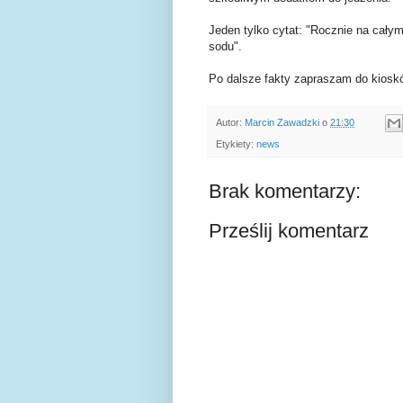
Jeden tylko cytat: "Rocznie na cały
sodu".
Po dalsze fakty zapraszam do kiosk
Autor:
Marcin Zawadzki
o
21:30
Etykiety:
news
Brak komentarzy:
Prześlij komentarz