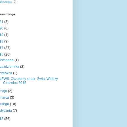
ańczowa
(2)
wum bloga
21
(3)
20
(6)
19
(1)
18
(9)
17
(37)
16
(26)
listopada
(1)
października
(2)
czerwca
(1)
NEWS: Oszukany smak- Świat Wiedzy
Czerwiec 2016
maja
(2)
marca
(3)
lutego
(10)
stycznia
(7)
15
(56)