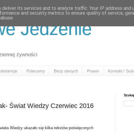
deliver its services and to analyze traffic. Your IP address and
formance and security metrics to ensure quality of service, ge
 abuse.
we Jedzenie
ziennej żywności
ubstancje
Polecamy
Bazy danych
Prawo
Kontakt / Sub
Szuka
- Świat Wiedzy Czerwiec 2016
ta Wiedzy ukazało się kilka tekstów poświęconych