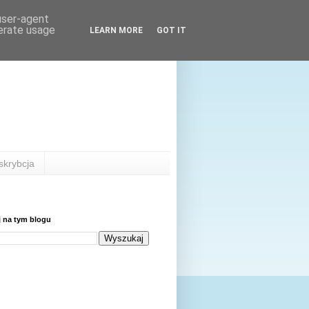
 user-agent
nerate usage
LEARN MORE
GOT IT
skrybcja
j na tym blogu