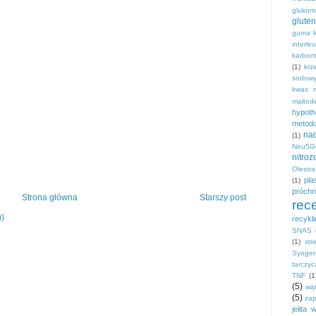
gluko
gluten
guma k
interle
karbom
(1)
krz
sodow
kwas 
maltod
hypot
metodo
na
(1)
Neu5G
nitro
Olestra
pla
(1)
próchn
Strona główna
Starszy post
rec
m)
recykl
SNAS
(1)
str
Syngen
tarczyc
TNF
(1
(5)
wą
(5)
zap
jelita