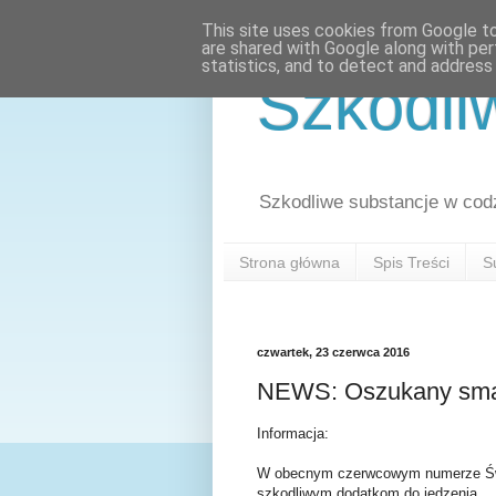
This site uses cookies from Google to 
are shared with Google along with per
statistics, and to detect and address
Szkodli
Szkodliwe substancje w cod
Strona główna
Spis Treści
S
czwartek, 23 czerwca 2016
NEWS: Oszukany smak
Informacja:
W obecnym czerwcowym numerze Świa
szkodliwym dodatkom do jedzenia.