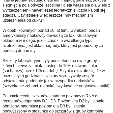
Nawet jednak stosując dietę eliminującą ten efekt, pokusa
sięgnięcia po słodycze jest silna i dieta wiąże się dla wielu z
wyrzeczeniem - nawet jeżeli teoretycznie liczba kalorii się
zgadza. Czy istnieje więc jeszcze inny mechanizm
uzależnienia od cukru?
W opublikowanych ponad 10 lat temu wynikach badań
amerykańscy naukowcy dowodzą że tak. Kluczowym
układem w mózgu, jeżeli chodzi o wszelkiego typu
uzależnienia jest układ nagrody, który jest pobudzany za
pomocą dopaminy.
Szczury laboratoryjne były podzielone na dwie grupy, z
których pierwsza miała dostęp do 10% roztworu cukru
(sacharozy) przez 12h na dobę. Szybko okazało się, że w
pozostałych godzinach szczury wykazywały zespół
odstawienia, podobnie jak w przypadku narkotyków
(szczękanie zębami, niepokój, wydawanie odgłosów paniki).
Po uśmierceniu szczurów zbadano poziomy mRNA dla
receptorów dopaminy D2 i D3. Poziom dla D2 był istotnie
obniżony, natomiast poziom dla D3 był istotnie
podwyższony w stosunku do szczurów z grupy kontrolnej.