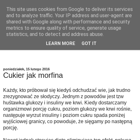
This site uses cookies from Google to deliver its services
Szkodliwe Jedzenie
and to analyze traffic. Your IP address and user-agent are
shared with Google along with performance and security
metrics to ensure quality of service, generate usage
Szkodliwe substancje w codziennej żywności
statistics, and to detect and address abuse.
LEARN MORE
GOT IT
▼
poniedziałek, 15 lutego 2016
Cukier jak morfina
Każdy, kto próbował się kiedyś odchudzać wie, jak trudno
zrezygnować ze słodyczy. Jednym z powodów jest tzw
huśtawka glukozy i insuliny we krwi. Kiedy dostarczamy
organizmowi porcję cukru, poziom glukozy we krwi rośnie,
następuje wyrzut insuliny i poziom cukru spada poniżej
wyjściowej granicy, co powoduje, że sięgamy po następną
porcję.