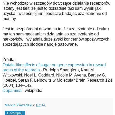
Nie wchodząc w szczegóły dotyczące działania receptorów
istotny jest fakt, że jest to dokładnie taki sam wynik jaki
uzyskali wcześniej inni badacze badając uzależnienie od
morfiny.
Jest to bezpośredni dowód na to, że uzależnienie od cukru
ma ten sam mechanizm działania co uzależnienie od
narkotyków i wyjaśnia duże zyski koncernów spożywczych
sprzedających słodkie napoje gazowane.
Źródła:
Opiate-like effects of sugar on gene expression in reward
areas of the rat brain
- Rudolph Spanglera, Knut M.
Wittkowski, Noel L. Goddard, Nicole M. Avena, Bartley G.
Hoebel, Sarah F. Leibowitz w Molecular Brain Research 124
(2004) 134–142
Dopamina
- wikipedia
Marcin Zawadzki
o
07:14
Udostępnij