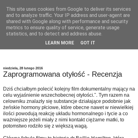
This site uses cookies from Google to deliver its services
Szkodliwe Jedzenie
and to analyze traffic. Your IP address and user-agent are
shared with Google along with performance and security
metrics to ensure quality of service, generate usage
Szkodliwe substancje w codziennej żywności
statistics, and to detect and address abuse.
LEARN MORE
GOT IT
▼
niedziela, 28 lutego 2016
Zaprogramowana otyłość - Recenzja
Dziś chciałbym polecić kolejny film dokumentalny mający na
celu wyjaśnienie wszechobecnej otyłości.". Tym razem na
celowniku znalazły się substancje działające podobnie jak
żeńskie hormony płciowe, które obecne nawet w niewielkiej
ilości powodują reakcję układu hormonalnego i tycie a co
ważniejsze jeżeli miały z nimi kontakt ciężarne matki, to
potomstwo rodziło się z większą wagą.