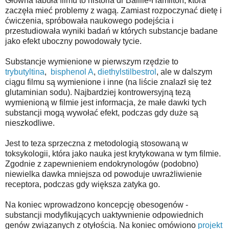
Główna fabuła filmu to historia dr Baillie-Hamilton, która
zaczęła mieć problemy z wagą. Zamiast rozpoczynać dietę i
ćwiczenia, spróbowała naukowego podejścia i
przestudiowała wyniki badań w których substancje badane
jako efekt uboczny powodowały tycie.
Substancje wymienione w pierwszym rzędzie to
trybutyltina
,
bisphenol A
,
diethylstilbestrol
, ale w dalszym
ciągu filmu są wymienione i inne (na liście znalazł się też
glutaminian sodu). Najbardziej kontrowersyjną tezą
wymienioną w filmie jest informacja, że małe dawki tych
substancji mogą wywołać efekt, podczas gdy duże są
nieszkodliwe.
Jest to teza sprzeczna z metodologią stosowaną w
toksykologii, która jako nauka jest krytykowana w tym filmie.
Zgodnie z zapewnieniem endokrynologów (podobno)
niewielka dawka mniejsza od powoduje uwrażliwienie
receptora, podczas gdy większa zatyka go.
Na koniec wprowadzono koncepcję obesogenów -
substancji modyfikujących uaktywnienie odpowiednich
genów związanych z otyłością. Na koniec omówiono
projekt