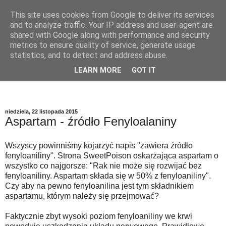
This site uses cookies from Google to deliver its services
Szkodliwe Jedzenie
and to analyze traffic. Your IP address and user-agent are
shared with Google along with performance and security
metrics to ensure quality of service, generate usage
Szkodliwe substancje w codziennej żywności
statistics, and to detect and address abuse.
LEARN MORE
GOT IT
▼
niedziela, 22 listopada 2015
Aspartam - źródło Fenyloalaniny
Wszyscy powinniśmy kojarzyć napis "zawiera źródło
fenyloaniliny". Strona SweetPoison oskarżająca aspartam o
wszystko co najgorsze: "Rak nie może się rozwijać bez
fenyloaniliny. Aspartam składa się w 50% z fenyloaniliny".
Czy aby na pewno fenyloanilina jest tym składnikiem
aspartamu, którym należy się przejmować?
Faktycznie zbyt wysoki poziom fenyloaniliny we krwi