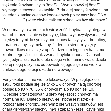
powoduje uszkodzenia układu nerwowego. Prawidłowe
stężenie fenyloaniliny to 3mg/Dl. Wynik powyżej 8mg/Dl
wymaga interwencji lekarskiej. Z drugiej strony fenyloanilina
to jeden z aminokwasów kodowanych przez nasz kod DNA,
(UUU i UUC) więc chyba całkiem szkodliwa być nie może?
W normalnych warunkach większość fenyloaniliny ulega w
wątrobie przemianie w tyrozynę, która wykorzystywana jest
między innymi do syntezy hormonów tarczycy, andrenaliny,
noradrenaliny czy melaniny. Jeden na siedem tysięcy
noworodków rodzi się z upośledzeniem tego mechanizmu
kontrolnego. Jest to tak zwana fenyloketonuria. Dla osób
tych jedyna szansa to dieta uboga w ten aminokwas, dzięki
której mogą utrzymać odpowiednie jego stężenie we krwi i
uniknąć degeneracji układu nerwowego.
Fenyloketonurii nie wolno lekceważyć. W przeglądzie z
1953 roku podaje się, że tylko 1% chorych na tą chorobę
posiadało IQ > 70. 35% chorych miało IQ poniżej 10.
Obecnie przy stosowaniu diety większość chorych ma
normalne IQ. Dlatego niezwykle istotne jest szybkie
rozpoznanie choroby. Jednym z pierwszych objawów jest
charakterystyczny stęchły (mysi) zapach - jeżeli czytelniku