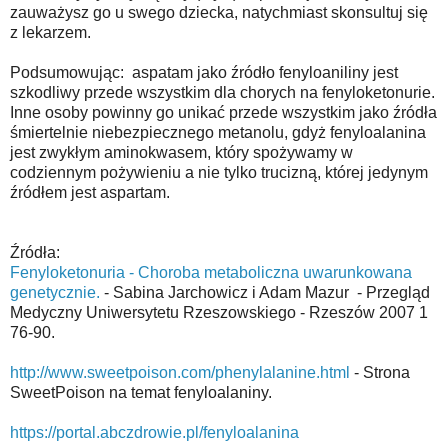
zauważysz go u swego dziecka, natychmiast skonsultuj się
z lekarzem.
Podsumowując: aspatam jako źródło fenyloaniliny jest
szkodliwy przede wszystkim dla chorych na fenyloketonurie.
Inne osoby powinny go unikać przede wszystkim jako źródła
śmiertelnie niebezpiecznego metanolu, gdyż fenyloalanina
jest zwykłym aminokwasem, który spożywamy w
codziennym pożywieniu a nie tylko trucizną, której jedynym
źródłem jest aspartam.
Źródła:
Fenyloketonuria - Choroba metaboliczna uwarunkowana
genetycznie.
- Sabina Jarchowicz i Adam Mazur - Przegląd
Medyczny Uniwersytetu Rzeszowskiego - Rzeszów 2007 1
76-90.
http://www.sweetpoison.com/phenylalanine.html
- Strona
SweetPoison na temat fenyloalaniny.
https://portal.abczdrowie.pl/fenyloalanina